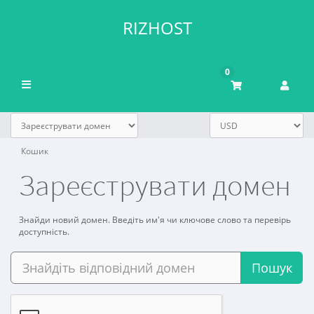
RIZHOST
0
Переключити
навігацію
Кошик
Зареєструвати домен
Знайди новий домен. Введіть им'я чи ключове слово та перевірь
доступність.
Пошук