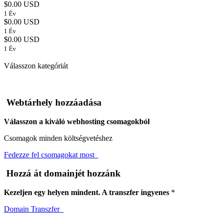
$0.00 USD
1 Év
$0.00 USD
1 Év
$0.00 USD
1 Év
Válasszon kategóriát
Webtárhely hozzáadása
Válasszon a kiváló webhosting csomagokból
Csomagok minden költségvetéshez
Fedezze fel csomagokat most
Hozzá át domainjét hozzánk
Kezeljen egy helyen mindent. A transzfer ingyenes
*
Domain Transzfer