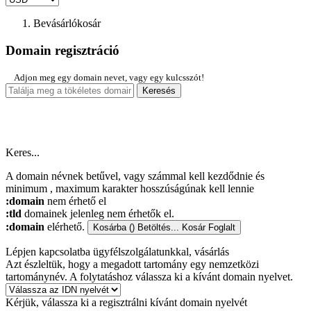
Bevásárlókosár
Domain regisztráció
Adjon meg egy domain nevet, vagy egy kulcsszót!
Keresés
Keres...
A domain névnek betűvel, vagy számmal kell kezdődnie
és
minimum
, maximum
karakter hosszúságúnak kell lennie
:domain
nem érhető el
:tld
domainek jelenleg nem érhetők el.
:domain
elérhető.
Kosárba (
)
Betöltés...
Kosár
Foglalt
Lépjen kapcsolatba ügyfélszolgálatunkkal, vásárlás
Azt észleltük, hogy a megadott tartomány egy nemzetközi
tartománynév. A folytatáshoz válassza ki a kívánt domain nyelvet.
Kérjük, válassza ki a regisztrálni kívánt domain nyelvét