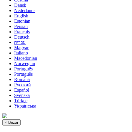
Dansk
Nederlands
English
Estonian
Persian
Français
Deutsch
עברית
Magyar
Italiano
Macedonian
Norwegian
Português
Português
Română
Русский
Español
Svenska
Türkçe
Українська
×
Bezár