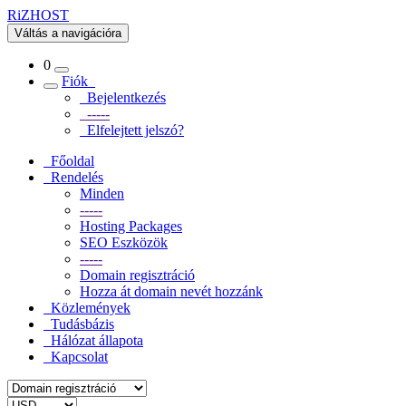
RiZHOST
Váltás a navigációra
0
Fiók
Bejelentkezés
-----
Elfelejtett jelszó?
Főoldal
Rendelés
Minden
-----
Hosting Packages
SEO Eszközök
-----
Domain regisztráció
Hozza át domain nevét hozzánk
Közlemények
Tudásbázis
Hálózat állapota
Kapcsolat