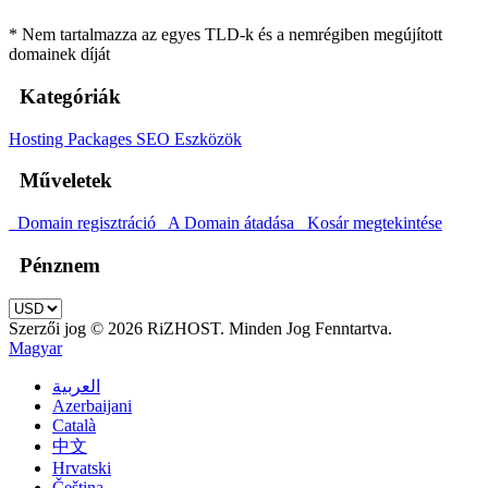
* Nem tartalmazza az egyes TLD-k és a nemrégiben megújított
domainek díját
Kategóriák
Hosting Packages
SEO Eszközök
Műveletek
Domain regisztráció
A Domain átadása
Kosár megtekintése
Pénznem
Szerzői jog © 2026 RiZHOST. Minden Jog Fenntartva.
Magyar
العربية
Azerbaijani
Català
中文
Hrvatski
Čeština