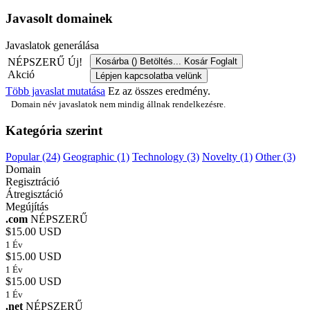
Javasolt domainek
Javaslatok generálása
NÉPSZERŰ
Új!
Kosárba (
)
Betöltés...
Kosár
Foglalt
Akció
Lépjen kapcsolatba velünk
Több javaslat mutatása
Ez az összes eredmény.
Domain név javaslatok nem mindig állnak rendelkezésre.
Kategória szerint
Popular (24)
Geographic (1)
Technology (3)
Novelty (1)
Other (3)
Domain
Regisztráció
Átregisztáció
Megújítás
.com
NÉPSZERŰ
$15.00 USD
1 Év
$15.00 USD
1 Év
$15.00 USD
1 Év
.net
NÉPSZERŰ